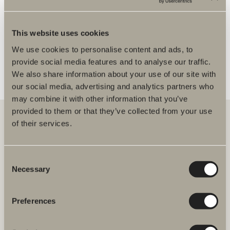
Installatør
FLERE FORHANDLERE
This website uses cookies
We use cookies to personalise content and ads, to
provide social media features and to analyse our traffic.
We also share information about your use of our site with
our social media, advertising and analytics partners who
may combine it with other information that you’ve
provided to them or that they’ve collected from your use
of their services.
Hos oss finner du alt for hele baderommet. Fra baderomsmøbler,
servanter og blandebatterier til dusjer, badekar, håndkletørkere og
Consent
toaletter.
Necessary
Selection
Svedbergs i Dalstorp AB
Verkstadsvägen 1,
Preferences
SE 514 60 Dalstorp, Sverige