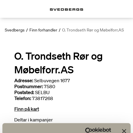
Svedbergs
/
Finn forhandler
/
O. Trondseth Rør og Møbelforr.AS
O. Trondseth Rør og
Møbelforr.AS
Adresse:
Selbuvegen 1677
Postnummer:
7580
Poststed:
SELBU
Telefon:
73817268
Finn på kart
Deltar i kampanjer
Bredt utvalg
Tegner bad