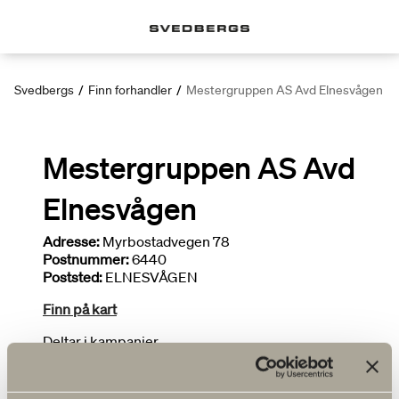
Svedbergs
/
Finn forhandler
/
Mestergruppen AS Avd Elnesvågen
Mestergruppen AS Avd
Elnesvågen
Adresse:
Myrbostadvegen 78
Postnummer:
6440
Poststed:
ELNESVÅGEN
Finn på kart
Deltar i kampanjer
Tegner bad