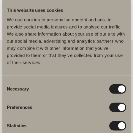
FLERE FORHANDLERE
This website uses cookies
We use cookies to personalise content and ads, to
provide social media features and to analyse our traffic.
We also share information about your use of our site with
our social media, advertising and analytics partners who
may combine it with other information that you’ve
provided to them or that they’ve collected from your use
of their services.
Hos oss finner du alt for hele baderommet. Fra baderomsmøbler,
servanter og blandebatterier til dusjer, badekar, håndkletørkere og
toaletter.
Consent
Necessary
Selection
Svedbergs i Dalstorp AB
Verkstadsvägen 1,
SE 514 60 Dalstorp, Sverige
Preferences
Telefon: 38 09 07 94
E-post: kundeservice@svedbergs.no
Statistics