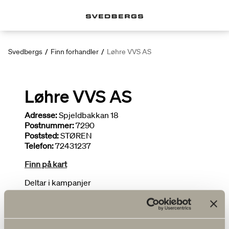
Svedbergs
/
Finn forhandler
/
Løhre VVS AS
Løhre VVS AS
Adresse:
Spjeldbakkan 18
Postnummer:
7290
Poststed:
STØREN
Telefon:
72431237
Finn på kart
Deltar i kampanjer
Installatør
FLERE FORHANDLERE