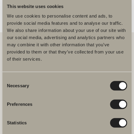
This website uses cookies
We use cookies to personalise content and ads, to
provide social media features and to analyse our traffic.
We also share information about your use of our site with
our social media, advertising and analytics partners who
may combine it with other information that you’ve
provided to them or that they’ve collected from your use
Hos oss finner du alt for hele baderommet. Fra baderomsmøbler,
of their services.
servanter og blandebatterier til dusjer, badekar, håndkletørkere og
toaletter.
Consent
Svedbergs i Dalstorp AB
Necessary
Selection
Verkstadsvägen 1,
SE 514 60 Dalstorp, Sverige
Preferences
Telefon: 38 09 07 94
E-post: kundeservice@svedbergs.no
Statistics
Bad & Rom