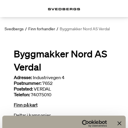
Svedbergs
/
Finn forhandler
/
Byggmakker Nord AS Verdal
Byggmakker Nord AS
Verdal
Adresse:
Industrivegen 4
Postnummer:
7652
Poststed:
VERDAL
Telefon:
74075010
Finn på kart
Deltar i kampanjer
Bredt utvalg
Tegner bad