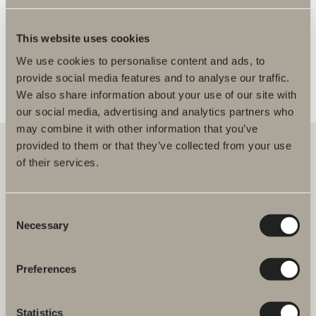
FLERE FORHANDLERE
This website uses cookies
We use cookies to personalise content and ads, to
provide social media features and to analyse our traffic.
We also share information about your use of our site with
our social media, advertising and analytics partners who
may combine it with other information that you’ve
provided to them or that they’ve collected from your use
of their services.
Hos oss finner du alt for hele baderommet. Fra baderomsmøbler,
servanter og blandebatterier til dusjer, badekar, håndkletørkere og
toaletter.
Consent
Necessary
Selection
Svedbergs i Dalstorp AB
Verkstadsvägen 1,
SE 514 60 Dalstorp, Sverige
Preferences
Telefon: 38 09 07 94
Statistics