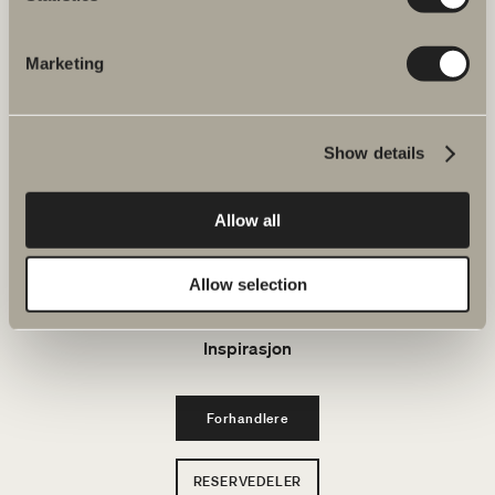
E-post: kundeservice@svedbergs.no
Marketing
Bad & Rom
Produkter
Show details
Serier
Allow all
Tegneverktøy
Allow selection
Bærekraft
Inspirasjon
Forhandlere
RESERVEDELER