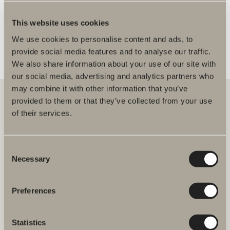
FLERE FORHANDLERE
This website uses cookies
We use cookies to personalise content and ads, to
provide social media features and to analyse our traffic.
We also share information about your use of our site with
our social media, advertising and analytics partners who
may combine it with other information that you’ve
provided to them or that they’ve collected from your use
of their services.
Hos oss finner du alt for hele baderommet. Fra baderomsmøbler,
servanter og blandebatterier til dusjer, badekar, håndkletørkere og
toaletter.
Consent
Necessary
Selection
Svedbergs i Dalstorp AB
Verkstadsvägen 1,
SE 514 60 Dalstorp, Sverige
Preferences
Telefon: 38 09 07 94
E-post: kundeservice@svedbergs.no
Statistics