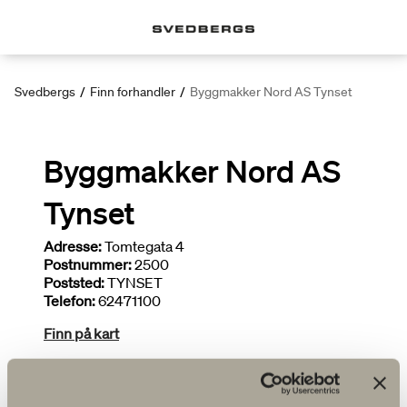
Svedbergs
/
Finn forhandler
/
Byggmakker Nord AS Tynset
Byggmakker Nord AS
Tynset
Adresse:
Tomtegata 4
Postnummer:
2500
Poststed:
TYNSET
Telefon:
62471100
Finn på kart
Deltar i kampanjer
Bredt utvalg