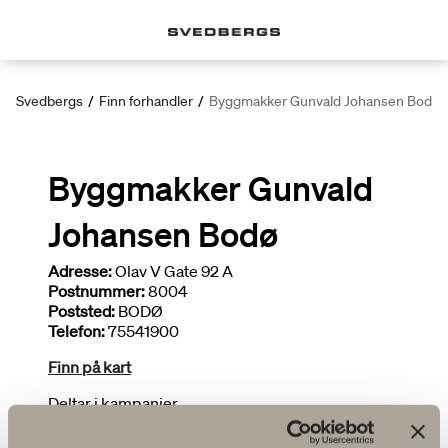
Svedbergs
/
Finn forhandler
/
Byggmakker Gunvald Johansen Bodø
Byggmakker Gunvald
Johansen Bodø
Adresse:
Olav V Gate 92 A
Postnummer:
8004
Poststed:
BODØ
Telefon:
75541900
Finn på kart
Deltar i kampanjer
Bredt utvalg
Tegner bad