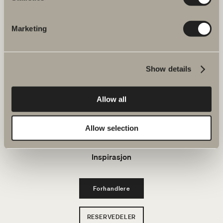
E-post: kundeservice@svedbergs.no
Marketing
Bad & Rom
Produkter
Show details
Serier
Allow all
Tegneverktøy
Allow selection
Bærekraft
Inspirasjon
Forhandlere
RESERVEDELER