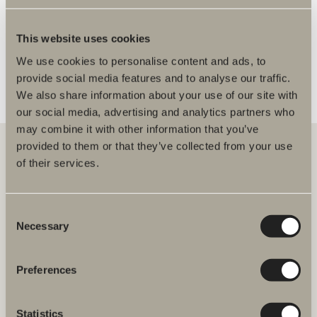
FLERE FORHANDLERE
This website uses cookies
We use cookies to personalise content and ads, to
provide social media features and to analyse our traffic.
We also share information about your use of our site with
our social media, advertising and analytics partners who
may combine it with other information that you’ve
provided to them or that they’ve collected from your use
of their services.
Hos oss finner du alt for hele baderommet. Fra baderomsmøbler,
servanter og blandebatterier til dusjer, badekar, håndkletørkere og
toaletter.
Consent
Necessary
Selection
Svedbergs i Dalstorp AB
Verkstadsvägen 1,
SE 514 60 Dalstorp, Sverige
Preferences
Telefon: 38 09 07 94
Statistics