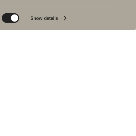
Planet
Bad & Rom
Product
Badekar
Show details
People
Blyantpenn svart
Tips og råd
Hjemme hos våre
kunder
Våre baderom
Intervju med Johan
Körner
Forhandlere
RESERVEDELER