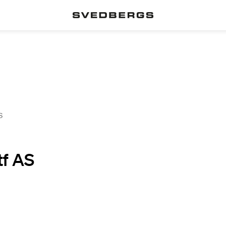
S
tf AS