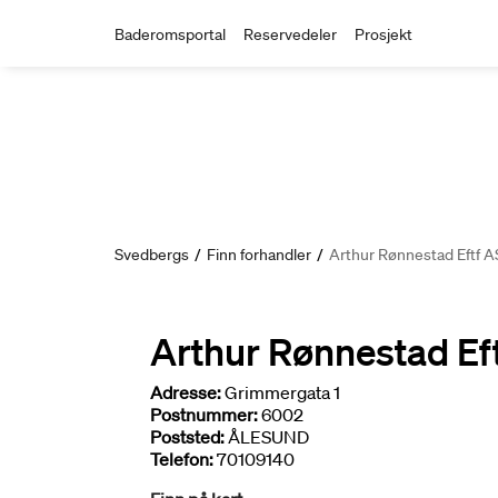
Baderomsportal
Reservedeler
Prosjekt
Svedbergs
/
Finn forhandler
/
Arthur Rønnestad Eftf A
Arthur Rønnestad Ef
Adresse:
Grimmergata 1
Postnummer:
6002
Poststed:
ÅLESUND
Telefon:
70109140