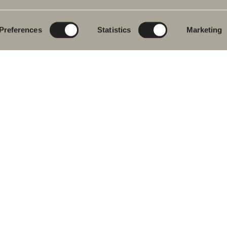
eromsmøbler
Poem Soft
Ditt baderom digitalt
vantkran
Nyheter til badet
Blueprint
Preferences
Statistics
Marketing
j
Møbelserier
Skap baderommet
ekar
Granittkeramikk
j- og
Mocca
ekarbatteri
Våre dusjer
dkletørker
Speil
& Klosett
Speilskap
eromstilbehør
Pendelbelysning
ervedeler
Oppbevaring
Vask og tørk
Servanter
Kraner
Håndtak
Håndkletørker
 oss i sosiale medier