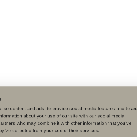
s
ise content and ads, to provide social media features and to an
information about your use of our site with our social media,
partners who may combine it with other information that you’ve
ey’ve collected from your use of their services.
dukter
Serier
Tegneverktøy