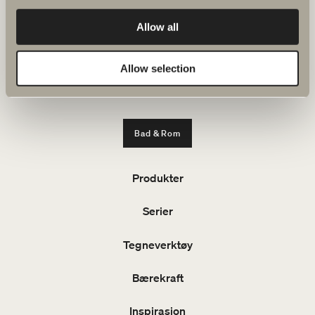
Svedbergs i Dalstorp AB
Allow all
Verkstadsvägen 1,
SE 514 60 Dalstorp, Sverige
Allow selection
Telefon: 38 09 07 94
E-post: kundeservice@svedbergs.no
Bad & Rom
Produkter
Serier
Tegneverktøy
Bærekraft
Inspirasjon