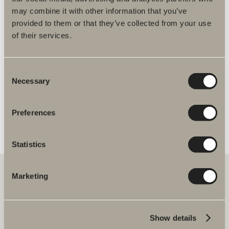
dusj og badekarsbatteri
may combine it with other information that you’ve
provided to them or that they’ve collected from your use
of their services.
Spika dusjsett reservedeler
Consent
Necessary
Selection
Preferences
Statistics
Marketing
Hos oss finner du alt for hele baderommet. Fra baderomsmøbler,
servanter og blandebatterier til dusjer, badekar, håndkletørkere og
toaletter.
Show details